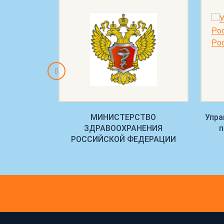
внадзора по
МИНИСТЕРСТВО
Упра
ласти
ЗДРАВООХРАНЕНИЯ
п
РОССИЙСКОЙ ФЕДЕРАЦИИ