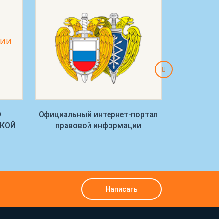
О
Официальный интернет-портал
Управление
СКОЙ
правовой информации
Рост
Написать